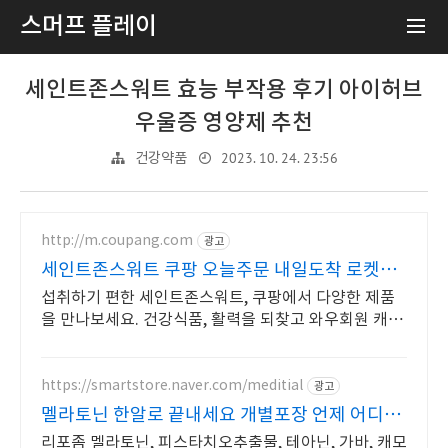
스머프 플레이
세인트존스워트 효능 부작용 후기 아이허브
우울증 영양제 추천
2023. 10. 24. 23:56
건강약품
http://m.coupang.com
광고
세인트존스워트 쿠팡 오늘주문 내일도착 로켓배
송
섭취하기 편한 세인트존스워트, 쿠팡에서 다양한 제품
을 만나보세요. 건강식품, 활력을 되찾고 와우회원 캐시
적립도 받으세요.
https://smartstore.naver.com/meditial
광고
멜라토닌 한알로 끝내세요 개별포장 언제 어디서
나 OK
리포좀 멜라토닌, 피스타치오추출물, 테아닌, 가바, 캐모