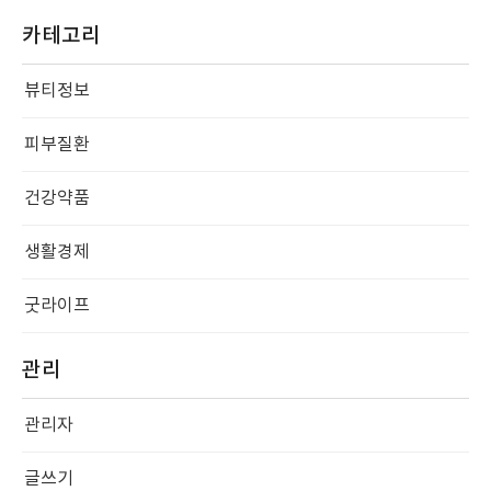
카테고리
뷰티정보
피부질환
건강약품
생활경제
굿라이프
관리
관리자
글쓰기