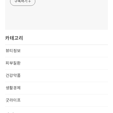
구독하기
카테고리
뷰티정보
피부질환
건강약품
생활경제
굿라이프