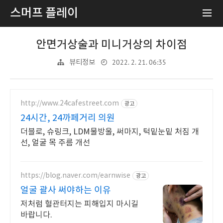
스머프 플레이
안면거상술과 미니거상의 차이점
2022. 2. 21. 06:35
뷰티정보
http://www.24cafestreet.com
광고
24시간, 24까페거리 의원
더블로, 슈링크, LDM물방울, 써마지, 턱밑눈밑 처짐 개
선, 얼굴 목 주름 개선
https://blog.naver.com/earnwise
광고
얼굴 괄사 써야하는 이유
저처럼 혈관터지는 피해입지 마시길
바랍니다.