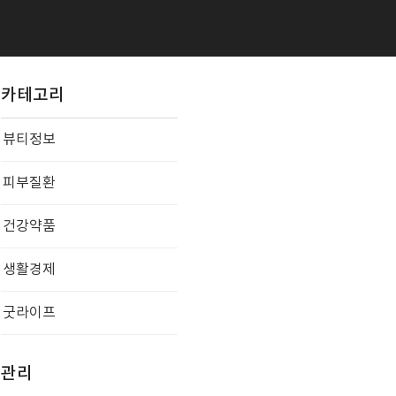
카테고리
뷰티정보
피부질환
건강약품
생활경제
굿라이프
관리