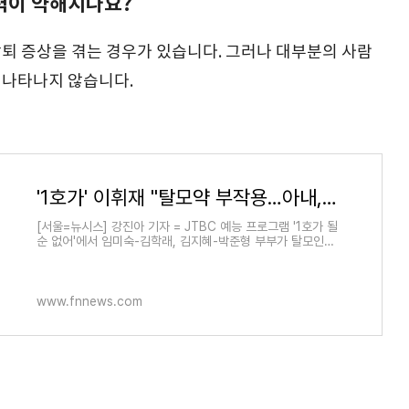
력이 약해지나요?
감퇴 증상을 겪는 경우가 있습니다. 그러나 대부분의 사람
 나타나지 않습니다.
'1호가' 이휘재 "탈모약 부작용…아내, 여자로 안보여"
[서울=뉴시스] 강진아 기자 = JTBC 예능 프로그램 '1호가 될
순 없어'에서 임미숙-김학래, 김지혜-박준형 부부가 탈모인들
을 위한 모임을 개최했다. 지난 9일 방송된 '1호가 될 순 없
어'에서는 임미
www.fnnews.com