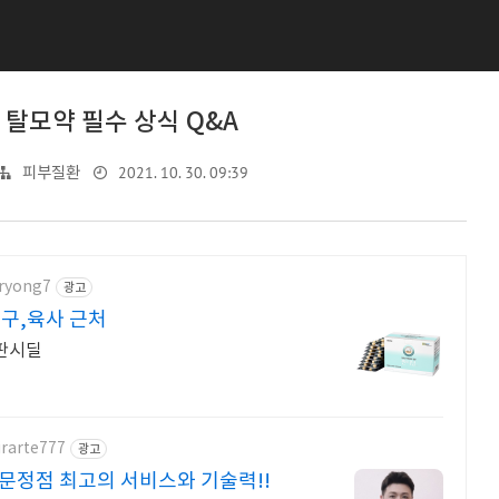
탈모약 필수 상식 Q&A
2021. 10. 30. 09:39
피부질환
oryong7
광고
구,육사 근처
 판시딜
irarte777
광고
문정점 최고의 서비스와 기술력!!