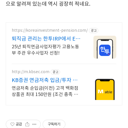
으로 알려져 있는데 역시 굉장히 적네요.
https://koreainvestment-pension.com/
광고
퇴직금 관리는 한투IRP에서 ETF
거래수수료 무료
25년 퇴직연금사업자평가 고용노동
부 주관 우수사업자 선정!
http://m.kbsec.com
광고
KB증권 연금저축 입금/투자 구
간별 쿠폰 혜택
연금저축 순입금(이전) 고객 백화점
상품권 최대 150만원 (조건 충족 시)
이벤트 기간 내 국내주식형펀드 순매
수하고 최대 10만원 쿠폰받기(조건
충족 시)
공감
구독하기