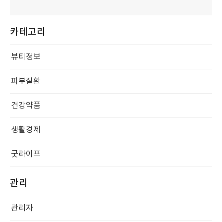
카테고리
뷰티정보
피부질환
건강약품
생활경제
굿라이프
관리
관리자