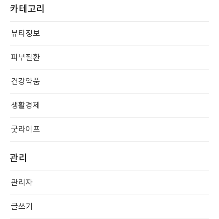
카테고리
뷰티정보
피부질환
건강약품
생활경제
굿라이프
관리
관리자
글쓰기