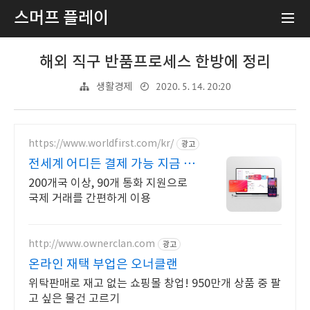
스머프 플레이
해외 직구 반품프로세스 한방에 정리
2020. 5. 14. 20:20
생활경제
https://www.worldfirst.com/kr/
광고
전세계 어디든 결제 가능 지금 가
입하면 100$ 지원
200개국 이상, 90개 통화 지원으로
국제 거래를 간편하게 이용
http://www.ownerclan.com
광고
온라인 재택 부업은 오너클랜
위탁판매로 재고 없는 쇼핑몰 창업! 950만개 상품 중 팔
고 싶은 물건 고르기