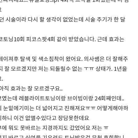
빠지네요... 듀얼토닝..ipl 4회씩 프락셀 1회했는데 더 심
요
던 시술이라 다시 할 생각이 없었는데 시술 주기가 한 달
코토닝10회 피코스팟4회 같이 받았습니다.
근데 효과는
레이져후 탈색 및 색소침착이 왔어요.
의사쌤은 더 잘해주
지 잘 모르겠지만
저는 되돌릴수 없는 ㅜㅠ 상태가.
1년을
.
아직 효과는 잘 모르겠구요..
보였는데 레블라이트토닝이랑 브이빔이랑 24회째인데..
데 눈밑에기미는 더 넓어지고 진해져요ㅠㅠ 어떻게해야하
기하니 이건 없앨수있다고 장담못한데요
에 뭐도 못바르는 지경까지도 갔었어요 저는 ㅠ