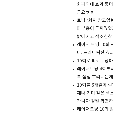
회째인데 효과 좋더
군요ㅎㅎ
토닝7회째 받고있는
피부층이 두꺼웠었
밝아지고 색소침착
레이저 토닝 10회
다. 드라마틱한 효
10회로 피코토닝하
레이저토닝 4회부터
록 점점 흐려지는게
10회를 3개월에 
깨나 기미 같은 색
가니까 정말 확연
레이저토닝 10회 