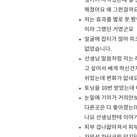
생기기 시작했는데 잘 안
해졌어요 왜 그런걸까
저는 효과를 별로 못 봤
이라 그랬던 거였군요
얼굴에 잡티가 많아 피
없었습니다.
선생님 말씀처럼 저는 
고 싶어서 쎄게 하신건
쉬었는데 변화가 없네요
토닝을 10번 받았는데 
눈밑에 기미가 거의안
다른곳은 다 좋아졌는
나요 선생님한테 이야
피부 겁나얇아져서 피부