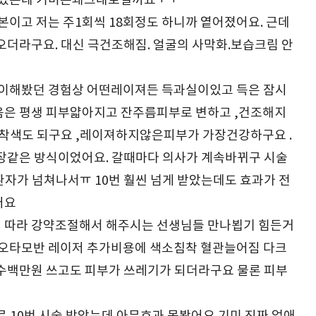
받고있는데 기미는왜그대로일까요ㅜㅜ
기본이고 저는 주1회씩 18회정도 하니까 옅어졌어요. 근데
오더라구요. 대신 극건조해짐. 얼굴의 사막화.보습크림 안
많이해봤던 경험상 어떤레이져든 득과실이있고 득은 잠시
음은 평생 피부얇아지고 잔주름피부로 변하고 ,건조해지
 착색도 되구요 ,레이져하지않은피부가 가장건강하구요 .
장같은 방식이었어요. 갈때마다 의사가 계속바뀌구 시술
 환자가 넘쳐나서ㅠ 10번 훨씬 넘게 받았는데도 효과가 전
어요
 따라 강약조절해서 해주시는 선생님들 만나뵙기 힘든거
 오타모반 레이저 추가비용에 색소침착 혈관늘어짐 다크
수백만원 쓰고도 피부가 쓰레기가 되더라구요 물론 피부