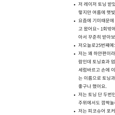
저 레이저 토닝 받
렇지만 여름에 햇빛
요즘에 기미때문에 
고 왔어요~ 1회밖
아서 꾸준히 받아
저오늘로25번째예
저는 꽤 하얀편이라
람인데 토닝효과 엄
세럼바르고 손에 이
는 이름으로 토닝과
좋구나 했어요.
저는 토닝 단 두번
주위에서도 깜짝놀
저는 피코슈어 포커