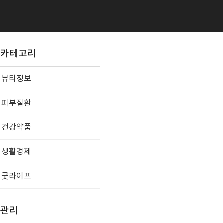
카테고리
뷰티정보
피부질환
건강약품
생활경제
굿라이프
관리