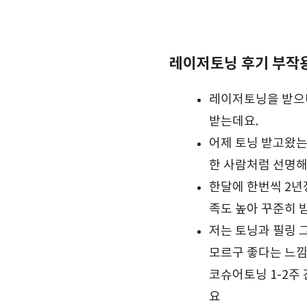
레이저토닝 후기 부작용
레이저토닝을 받으니
받는데요.
어제 토닝 받고왔는
한 사람처럼 선명해
한달에 한번씩 2년
족도 높아 꾸준히 
저는 토닝과 필링 
모르구 좋다는 느낌
코슈어토닝 1-2주
요