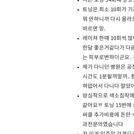
저는 토닝 34회째 
토닝은 최소 10회가 
뭐 안하니까 다시 올라
바르면 망.
레이져 한때 10회씩 
한달 좋은거같다가 다
는 피부로변하더군요 .
제가 다니던 병원은 공
시간도 1분될까말까..
혀없어서 다니다 말았
양심적으로 색소침착에
같아요ㅠ 토닝 15번에
써클 추가비용에 돈만 
과전문의였습니다