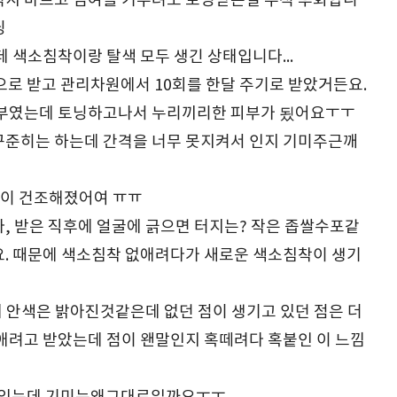
덕지 바르고 심여를 기우려도 토닝받은걸 무척 후회합니
닝
 색소침착이랑 탈색 모두 생긴 상태입니다...
으로 받고 관리차원에서 10회를 한달 주기로 받았거든요.
피부였는데 토닝하고나서 누리끼리한 피부가 됬어요ㅜㅜ
꾸준히는 하는데 간격을 너무 못지켜서 인지 기미주근깨
얼굴이 건조해졌어여 ㅠㅠ
, 받은 직후에 얼굴에 긁으면 터지는? 작은 좁쌀수포같
. 때문에 색소침착 없애려다가 새로운 색소침착이 생기
체 안색은 밝아진것같은데 없던 점이 생기고 있던 점은 더
애려고 받았는데 점이 왠말인지 혹떼려다 혹붙인 이 느낌