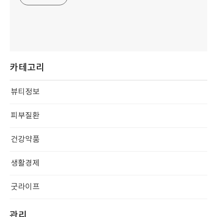
카테고리
뷰티정보
피부질환
건강약품
생활경제
굿라이프
관리