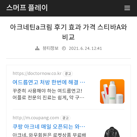
스머프 플레이
아크네틴a크림 후기 효과 가격 스티바A와
비교
2021. 6. 24. 12:41
뷰티정보
https://doctornow.co.kr
광고
여드름연고 처방 한번에 해결 1
개월 약값 4,900원~
꾸준히 사용해야 하는 여드름연고!
어플로 전문의 진료는 쉽게, 약 구매
는 저렴하게 갑작스러운 급성 여드름
부터, 만성 여드름까지! 필요한 여드
름연고 비대면처방 가능
http://m.coupang.com
광고
쿠팡 아크네 매일 오픈되는 와우
회원 특가
아크네, 와우회원은 로켓상품 무료배