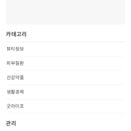
카테고리
뷰티정보
피부질환
건강약품
생활경제
굿라이프
관리