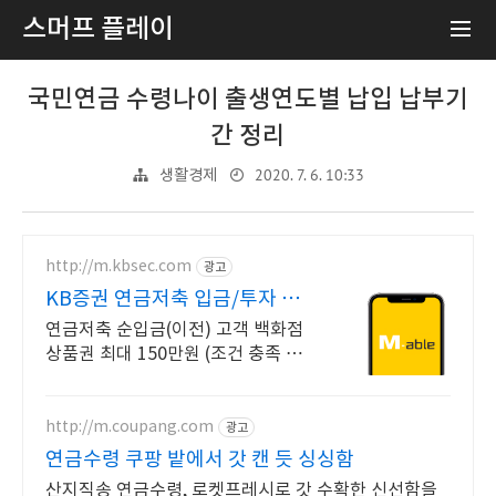
스머프 플레이
국민연금 수령나이 출생연도별 납입 납부기
간 정리
2020. 7. 6. 10:33
생활경제
http://m.kbsec.com
광고
KB증권 연금저축 입금/투자 구
간별 쿠폰 혜택
연금저축 순입금(이전) 고객 백화점
상품권 최대 150만원 (조건 충족 시)
이벤트 기간 내 국내주식형펀드 순매
수하고 최대 10만원 쿠폰받기(조건
충족 시)
http://m.coupang.com
광고
연금수령 쿠팡 밭에서 갓 캔 듯 싱싱함
산지직송 연금수령, 로켓프레시로 갓 수확한 신선함을