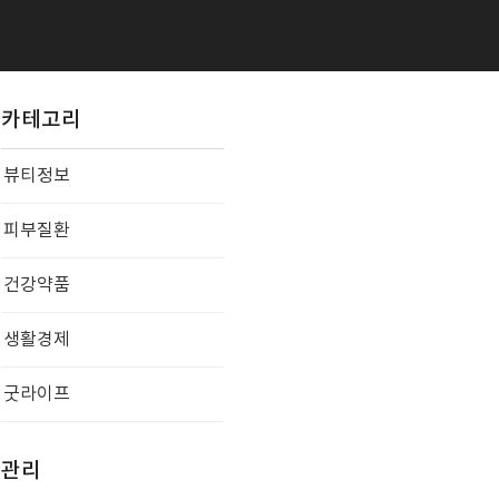
카테고리
뷰티정보
피부질환
건강약품
생활경제
굿라이프
관리