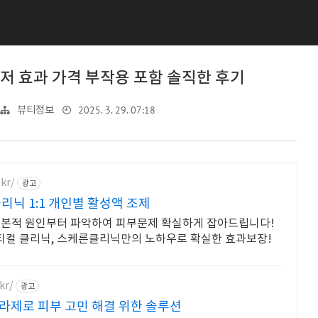
 효과 가격 부작용 포함 솔직한 후기
2025. 3. 29. 07:18
뷰티정보
kr/
광고
리닉 1:1 개인별 활성액 조제
근본적 원인부터 파악하여 피부문제 확실하게 잡아드립니다!
티컬 클리닉, 스케른클리닉만의 노하우로 확실한 효과보장!
kr/
광고
라제로 피부 고민 해결 위한 솔루션