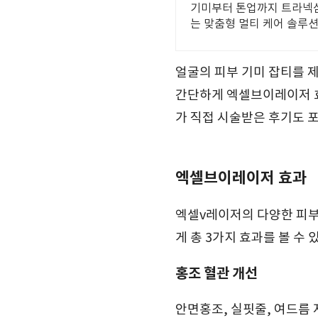
기미부터 톤업까지 트라넥삼
는 맞춤형 멀티 케어 솔루
얼굴의 피부 기미 잡티를 
간단하게 엑셀브이레이저 효
가 직접 시술받은 후기도 
엑셀브이레이저 효과
엑셀v레이저의 다양한 피부
게 총 3가지 효과를 볼 수 
홍조 혈관 개선
안면홍조, 실핏줄, 여드름 