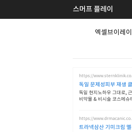
스머프 플레이
엑셀브이레이저
https://www.sternklinik.co.
독일 문제성피부 재생 클
독일 현지노하우 그대로, 
비약물 & 비시술 코스메슈
https://www.drmacanic.co.
트라넥삼산 기미크림 멜